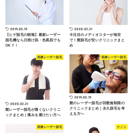
2019.05.19
2020.03.31
【ヒゲ脱毛の朗報】最新レーザー
今注目のメディオスターが格安
脱毛機なら日焼け肌・色黒肌でも
で！髭脱毛が安いクリニックまと
OK？！
め
医療レーザー脱毛
医療レーザー脱毛
2019.05.19
髭のレーザー脱毛が回数無制限の
2020.03.31
クリニックまとめ｜永久脱毛を考
髭レーザー脱毛が痛くないクリニ
える方へ
ックまとめ｜痛みを避けたい方へ
医療レーザー脱毛
ケノン