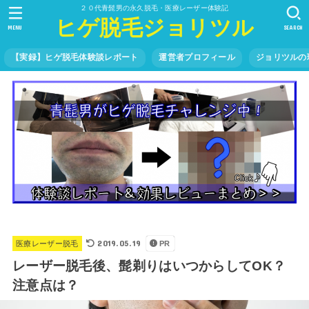
２０代青髭男の永久脱毛・医療レーザー体験記
ヒゲ脱毛ジョリツル
MENU
SEARCH
【実録】ヒゲ脱毛体験談レポート
運営者プロフィール
ジョリツルの
2019.05.19
医療レーザー脱毛
PR
レーザー脱毛後、髭剃りはいつからしてOK？
注意点は？