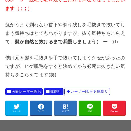
ます（ ; ; ）
髭がうまく剃れない首下や剃り残しを毛抜きで抜いてし
まう気持ちはとてもわかりますが、抜く気持ちをこらえ
て、
髭が自然と抜けるまで我慢しましょう(￣ー￣)ｂ
僕は元々髭を毛抜きや手で抜いてしまうクセがあったの
ですが、ヒゲ脱毛をすると決めてから必死に抜きたい気
持ちをこらえてます(笑)
医療レーザー脱毛
髭剃り
レーザー脱毛後 髭剃り
ツイート
シェア
はてブ
送る
Pocket