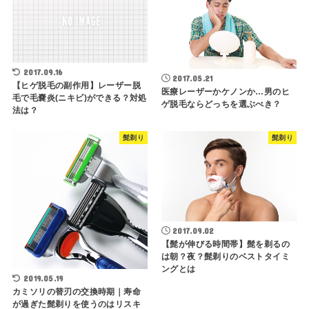
2017.09.16
2017.05.21
【ヒゲ脱毛の副作用】レーザー脱
医療レーザーかケノンか…男のヒ
毛で毛嚢炎(ニキビ)ができる？対処
ゲ脱毛ならどっちを選ぶべき？
法は？
髭剃り
髭剃り
2017.09.02
【髭が伸びる時間帯】髭を剃るの
は朝？夜？髭剃りのベストタイミ
ングとは
2019.05.19
カミソリの替刃の交換時期｜寿命
が過ぎた髭剃りを使うのはリスキ