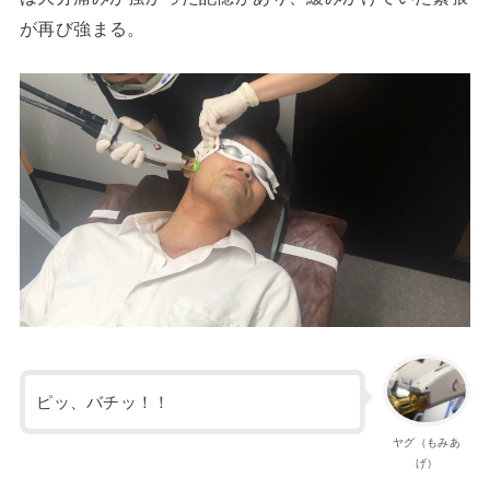
が再び強まる。
ピッ、バチッ！！
ヤグ（もみあ
げ）