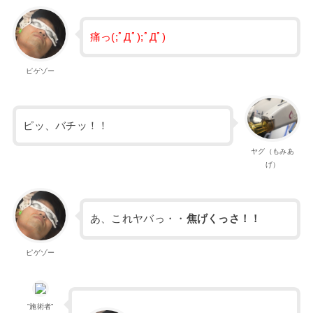
痛っ(;ﾟДﾟ);ﾟДﾟ)
ピゲゾー
ピッ、バチッ！！
ヤグ（もみあ
げ）
あ、これヤバっ・・
焦げくっさ！！
ピゲゾー
”施術者”