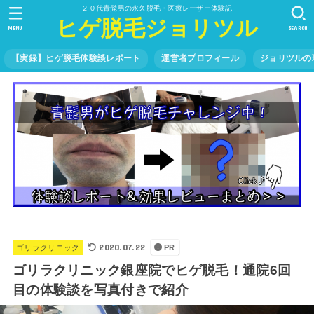
２０代青髭男の永久脱毛・医療レーザー体験記
ヒゲ脱毛ジョリツル
MENU
SEARCH
【実録】ヒゲ脱毛体験談レポート
運営者プロフィール
ジョリツルの
2020.07.22
ゴリラクリニック
PR
ゴリラクリニック銀座院でヒゲ脱毛！通院6回
目の体験談を写真付きで紹介