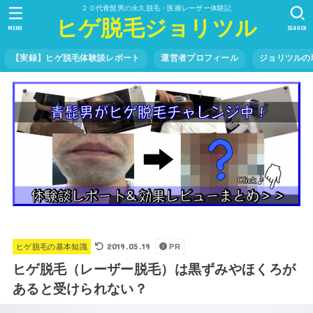
２０代青髭男の永久脱毛・医療レーザー体験記
ヒゲ脱毛ジョリツル
MENU
SEARCH
【実録】ヒゲ脱毛体験談レポート
運営者プロフィール
ジョリツルの
2019.05.19
ヒゲ脱毛の基本知識
PR
ヒゲ脱毛（レーザー脱毛）は黒ずみやほくろが
あると受けられない？