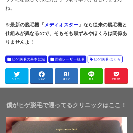
ね。
※
最新の脱毛機「
メディオスター
」なら従来の脱毛機と
仕組みが異なるので、そもそも黒ずみやほくろは関係あ
りませんよ！
ヒゲ脱毛の基本知識
医療レーザー脱毛
ヒゲ脱毛 ほくろ
ツイート
シェア
はてブ
送る
Pocket
僕がヒゲ脱毛で通ってるクリニックはここ！