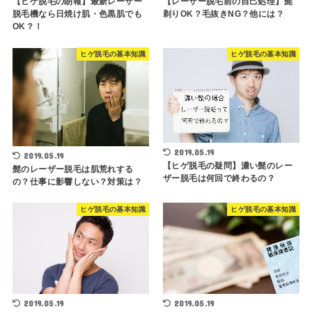
【ヒゲ脱毛の朗報】最新レーザー
【レーザー脱毛前の自己処理】髭
脱毛機なら日焼け肌・色黒肌でも
剃りOK？毛抜きNG？他には？
OK？！
ヒゲ脱毛の基本知識
ヒゲ脱毛の基本知識
2019.05.19
2019.05.19
【ヒゲ脱毛の疑問】濃い髭のレー
髭のレーザー脱毛は肌荒れする
ザー脱毛は何回で終わるの？
の？仕事に影響しない？対策は？
ヒゲ脱毛の基本知識
ヒゲ脱毛の基本知識
2019.05.19
2019.05.19